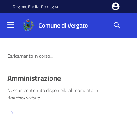
Salta al contenuto principale della pagina
Regione Emilia-Romagna
Comune di Vergato
Parte principale della pagina
Comune di Vergato
Notizie in prima pagina
Caricamento in corso...
Amministrazione
Nessun contenuto disponibile al momento
in
Amministrazione
.