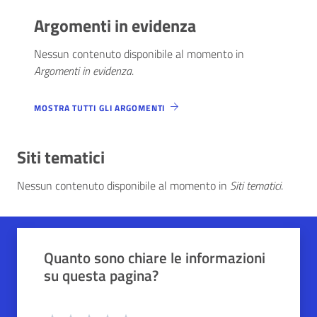
Argomenti in evidenza
Nessun contenuto disponibile al momento
in
Argomenti in evidenza
.
MOSTRA TUTTI GLI ARGOMENTI
Siti tematici
Nessun contenuto disponibile al momento
in
Siti tematici
.
Quali sono stati gli aspetti che hai preferito?
Vuoi aggiungere altri dettagli?
1/2
2/2
Grazie, il tuo parere ci aiuterà a migliorare i
Quanto sono chiare le informazioni
o
Avanti
su questa pagina?
Dettaglio
Le indicazioni erano chiare
Inserire massimo 200 caratteri